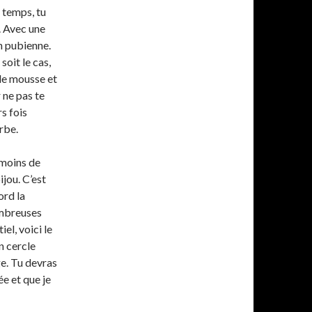
 temps, tu
. Avec une
on pubienne.
soit le cas,
de mousse et
 ne pas te
s fois
rbe.
e moins de
jou. C’est
ord la
ombreuses
iel, voici le
n cercle
ge. Tu devras
ée et que je