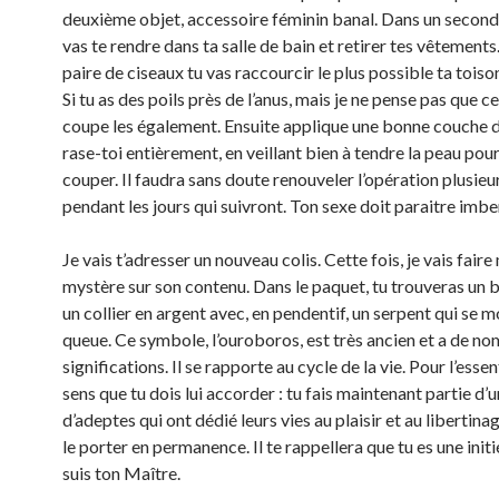
deuxième objet, accessoire féminin banal. Dans un second
vas te rendre dans ta salle de bain et retirer tes vêtements
paire de ciseaux tu vas raccourcir le plus possible ta tois
Si tu as des poils près de l’anus, mais je ne pense pas que ce 
coupe les également. Ensuite applique une bonne couche 
rase-toi entièrement, en veillant bien à tendre la peau pour
couper. Il faudra sans doute renouveler l’opération plusieur
pendant les jours qui suivront. Ton sexe doit paraitre imbe
Je vais t’adresser un nouveau colis. Cette fois, je vais fair
mystère sur son contenu. Dans le paquet, tu trouveras un bi
un collier en argent avec, en pendentif, un serpent qui se m
queue. Ce symbole, l’ouroboros, est très ancien et a de n
significations. Il se rapporte au cycle de la vie. Pour l’essent
sens que tu dois lui accorder : tu fais maintenant partie d’u
d’adeptes qui ont dédié leurs vies au plaisir et au libertina
le porter en permanence. Il te rappellera que tu es une initi
suis ton Maître.