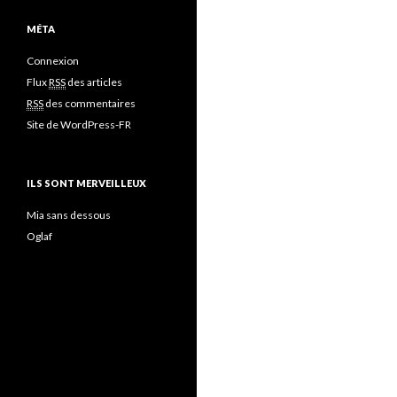
MÉTA
Connexion
Flux
RSS
des articles
RSS
des commentaires
Site de WordPress-FR
ILS SONT MERVEILLEUX
Mia sans dessous
Oglaf