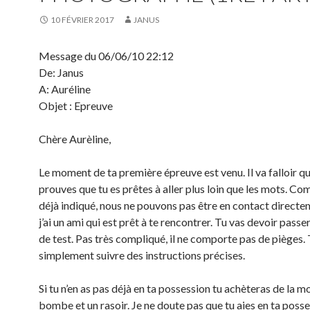
10 FÉVRIER 2017
JANUS
Message du 06/06/10 22:12
De: Janus
A: Auréline
Objet : Epreuve
Chère Aurèline,
Le moment de ta première épreuve est venu. Il va falloir q
prouves que tu es prêtes à aller plus loin que les mots. Comm
déjà indiqué, nous ne pouvons pas être en contact direct
j’ai un ami qui est prêt à te rencontrer. Tu vas devoir passe
de test. Pas très compliqué, il ne comporte pas de pièges. 
simplement suivre des instructions précises.
Si tu n’en as pas déjà en ta possession tu achèteras de la m
bombe et un rasoir. Je ne doute pas que tu aies en ta posse