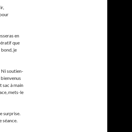
r,
 pour
esseras en
pératif que
 bond, je
. Ni soutien-
nt bienvenus
it sac à main
lace, mets-le
e surprise.
e séance.