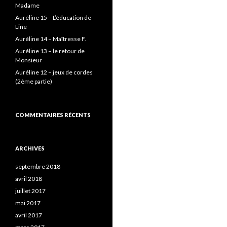
h
Madame
e
Auréline 15 – L’éducation de
r
Line
Auréline 14 – Maîtresse F.
:
Auréline 13 – le retour de
Monsieur
Auréline 12 – jeux de cordes
(2ème partie)
COMMENTAIRES RÉCENTS
ARCHIVES
septembre 2018
avril 2018
juillet 2017
mai 2017
avril 2017