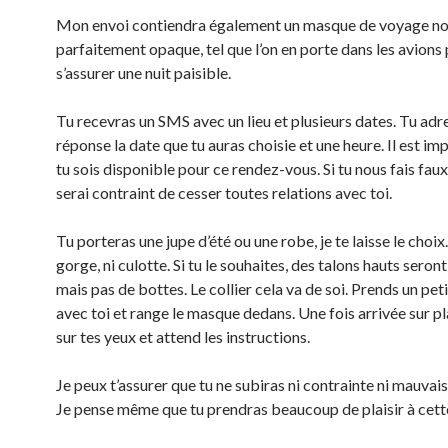
Mon envoi contiendra également un masque de voyage noi
parfaitement opaque, tel que l’on en porte dans les avions
s’assurer une nuit paisible.
Tu recevras un SMS avec un lieu et plusieurs dates. Tu adr
réponse la date que tu auras choisie et une heure. Il est im
tu sois disponible pour ce rendez-vous. Si tu nous fais faux
serai contraint de cesser toutes relations avec toi.
Tu porteras une jupe d’été ou une robe, je te laisse le choix
gorge, ni culotte. Si tu le souhaites, des talons hauts sero
mais pas de bottes. Le collier cela va de soi. Prends un pet
avec toi et range le masque dedans. Une fois arrivée sur p
sur tes yeux et attend les instructions.
Je peux t’assurer que tu ne subiras ni contrainte ni mauvais
Je pense même que tu prendras beaucoup de plaisir à cett