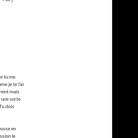
ue tu me
e je te l’ai
ement mais
r une sorte
Tu dois
ousse en
ssion le