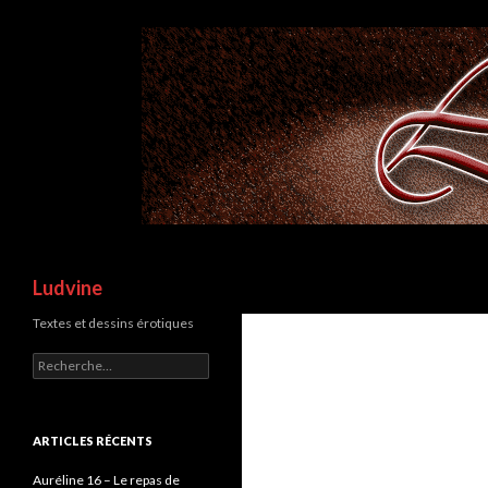
Recherche
Ludvine
Textes et dessins érotiques
R
e
c
h
e
ARTICLES RÉCENTS
r
c
Auréline 16 – Le repas de