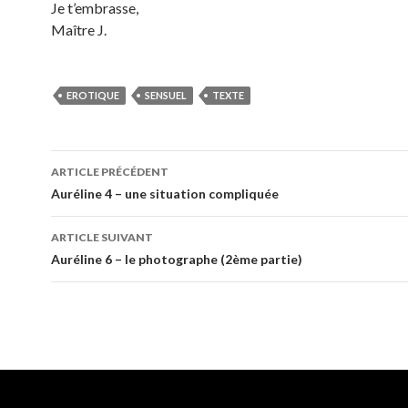
Je t’embrasse,
Maître J.
EROTIQUE
SENSUEL
TEXTE
ARTICLE PRÉCÉDENT
Navigation
Auréline 4 – une situation compliquée
des
ARTICLE SUIVANT
articles
Auréline 6 – le photographe (2ème partie)